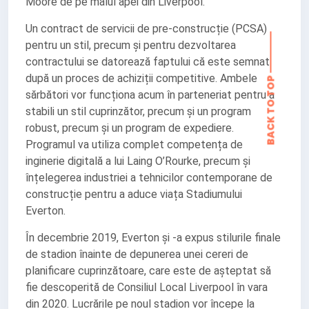
BACK TO TOP
Moore de pe malul apei din Liverpool.
Un contract de servicii de pre-construcție (PCSA)
pentru un stil, precum și pentru dezvoltarea
contractului se datorează faptului că este semnat
după un proces de achiziții competitive. Ambele
sărbători vor funcționa acum în parteneriat pentru a
stabili un stil cuprinzător, precum și un program
robust, precum și un program de expediere.
Programul va utiliza complet competența de
inginerie digitală a lui Laing O’Rourke, precum și
înțelegerea industriei a tehnicilor contemporane de
construcție pentru a aduce viața Stadiumului
Everton.
În decembrie 2019, Everton și -a expus stilurile finale
de stadion înainte de depunerea unei cereri de
planificare cuprinzătoare, care este de așteptat să
fie descoperită de Consiliul Local Liverpool în vara
din 2020. Lucrările pe noul stadion vor începe la