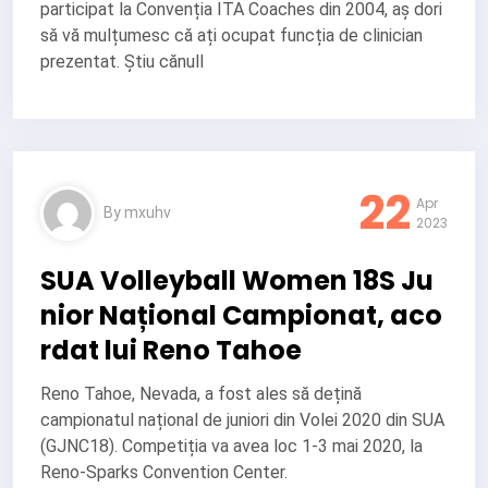
participat la Convenția ITA Coaches din 2004, aș dori
să vă mulțumesc că ați ocupat funcția de clinician
prezentat. Știu cănull
22
Apr
By
mxuhv
2023
SUA Volleyball Women 18S Ju
nior Național Campionat, aco
rdat lui Reno Tahoe
Reno Tahoe, Nevada, a fost ales să dețină
campionatul național de juniori din Volei 2020 din SUA
(GJNC18). Competiția va avea loc 1-3 mai 2020, la
Reno-Sparks Convention Center.