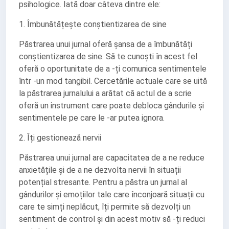
psihologice. Iată doar câteva dintre ele:
1. Îmbunătățește conștientizarea de sine
Păstrarea unui jurnal oferă șansa de a îmbunătăți
conștientizarea de sine. Să te cunoști în acest fel
oferă o oportunitate de a -ți comunica sentimentele
într -un mod tangibil. Cercetările actuale care se uită
la păstrarea jurnalului a arătat că actul de a scrie
oferă un instrument care poate debloca gândurile și
sentimentele pe care le -ar putea ignora.
2. Îți gestionează nervii
Păstrarea unui jurnal are capacitatea de a ne reduce
anxietățile și de a ne dezvolta nervii în situații
potențial stresante. Pentru a păstra un jurnal al
gândurilor și emoțiilor tale care înconjoară situații cu
care te simți neplăcut, îți permite să dezvolți un
sentiment de control și din acest motiv să -ți reduci