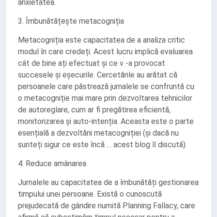
anxietatea.
3. Îmbunătățește metacogniția
Metacogniția este capacitatea de a analiza critic
modul în care credeți. Acest lucru implică evaluarea
cât de bine ați efectuat și ce v -a provocat
succesele și eșecurile. Cercetările au arătat că
persoanele care păstrează jurnalele se confruntă cu
o metacogniție mai mare prin dezvoltarea tehnicilor
de autoreglare, cum ar fi pregătirea eficientă,
monitorizarea și auto-intenția. Aceasta este o parte
esențială a dezvoltării metacogniției (și dacă nu
sunteți sigur ce este încă … acest blog îl discută).
4. Reduce amânarea
Jurnalele au capacitatea de a îmbunătăți gestionarea
timpului unei persoane. Există o cunoscută
prejudecată de gândire numită Planning Fallacy, care