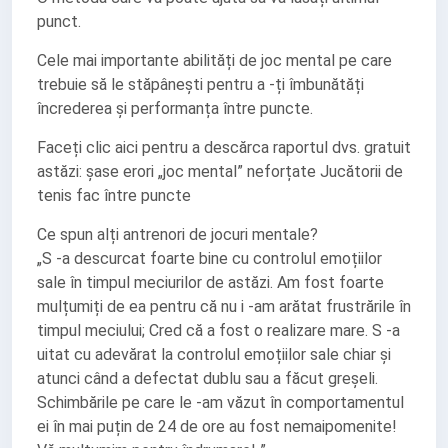
punct.
Cele mai importante abilități de joc mental pe care
trebuie să le stăpânești pentru a -ți îmbunătăți
încrederea și performanța între puncte.
Faceți clic aici pentru a descărca raportul dvs. gratuit
astăzi: șase erori „joc mental” neforțate Jucătorii de
tenis fac între puncte
Ce spun alți antrenori de jocuri mentale?
„S -a descurcat foarte bine cu controlul emoțiilor
sale în timpul meciurilor de astăzi. Am fost foarte
mulțumiți de ea pentru că nu i -am arătat frustrările în
timpul meciului; Cred că a fost o realizare mare. S -a
uitat cu adevărat la controlul emoțiilor sale chiar și
atunci când a defectat dublu sau a făcut greșeli.
Schimbările pe care le -am văzut în comportamentul
ei în mai puțin de 24 de ore au fost nemaipomenite!