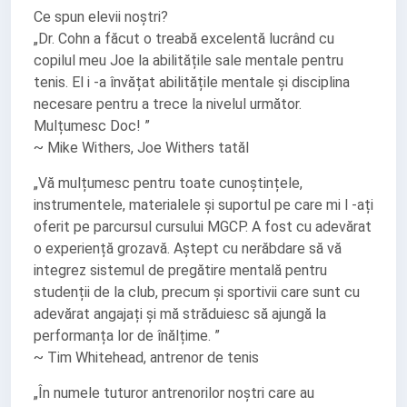
Ce spun elevii noștri?
„Dr. Cohn a făcut o treabă excelentă lucrând cu
copilul meu Joe la abilitățile sale mentale pentru
tenis. El i -a învățat abilitățile mentale și disciplina
necesare pentru a trece la nivelul următor.
Mulțumesc Doc! ”
~ Mike Withers, Joe Withers tatăl
„Vă mulțumesc pentru toate cunoștințele,
instrumentele, materialele și suportul pe care mi l -ați
oferit pe parcursul cursului MGCP. A fost cu adevărat
o experiență grozavă. Aștept cu nerăbdare să vă
integrez sistemul de pregătire mentală pentru
studenții de la club, precum și sportivii care sunt cu
adevărat angajați și mă străduiesc să ajungă la
performanța lor de înălțime. ”
~ Tim Whitehead, antrenor de tenis
„În numele tuturor antrenorilor noștri care au