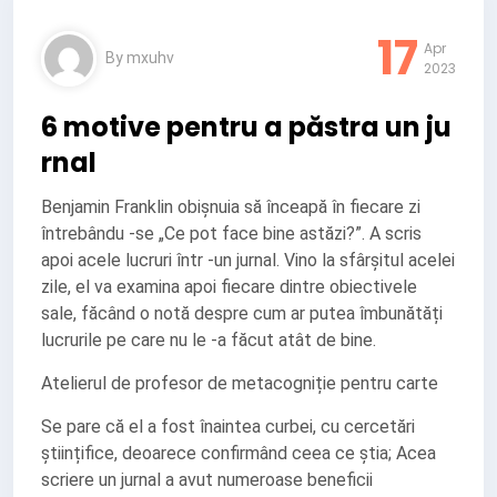
17
Apr
By
mxuhv
2023
6 motive pentru a păstra un ju
rnal
Benjamin Franklin obișnuia să înceapă în fiecare zi
întrebându -se „Ce pot face bine astăzi?”. A scris
apoi acele lucruri într -un jurnal. Vino la sfârșitul acelei
zile, el va examina apoi fiecare dintre obiectivele
sale, făcând o notă despre cum ar putea îmbunătăți
lucrurile pe care nu le -a făcut atât de bine.
Atelierul de profesor de metacogniție pentru carte
Se pare că el a fost înaintea curbei, cu cercetări
științifice, deoarece confirmând ceea ce știa; Acea
scriere un jurnal a avut numeroase beneficii