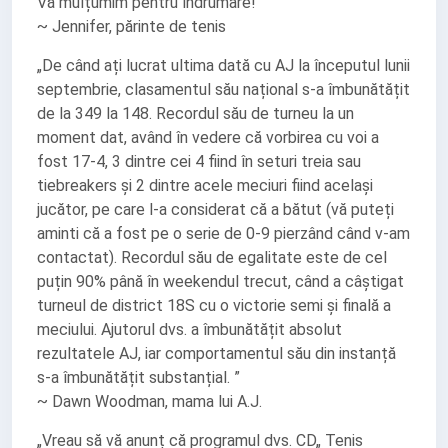
Vă mulțumim pentru îndrumare! ”
~ Jennifer, părinte de tenis
„De când ați lucrat ultima dată cu AJ la începutul lunii
septembrie, clasamentul său național s-a îmbunătățit
de la 349 la 148. Recordul său de turneu la un
moment dat, având în vedere că vorbirea cu voi a
fost 17-4, 3 dintre cei 4 fiind în seturi treia sau
tiebreakers și 2 dintre acele meciuri fiind același
jucător, pe care l-a considerat că a bătut (vă puteți
aminti că a fost pe o serie de 0-9 pierzând când v-am
contactat). Recordul său de egalitate este de cel
puțin 90% până în weekendul trecut, când a câștigat
turneul de district 18S cu o victorie semi și finală a
meciului. Ajutorul dvs. a îmbunătățit absolut
rezultatele AJ, iar comportamentul său din instanță
s-a îmbunătățit substanțial. ”
~ Dawn Woodman, mama lui A.J.
„Vreau să vă anunț că programul dvs. CD„ Tenis