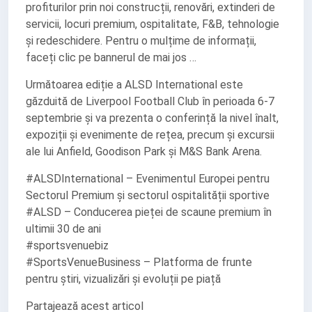
profiturilor prin noi construcții, renovări, extinderi de
servicii, locuri premium, ospitalitate, F&B, tehnologie
și redeschidere. Pentru o mulțime de informații,
faceți clic pe bannerul de mai jos …
Următoarea ediție a ALSD International este
găzduită de Liverpool Football Club în perioada 6-7
septembrie și va prezenta o conferință la nivel înalt,
expoziții și evenimente de rețea, precum și excursii
ale lui Anfield, Goodison Park și M&S Bank Arena.
#ALSDInternational – Evenimentul Europei pentru
Sectorul Premium și sectorul ospitalității sportive
#ALSD – Conducerea pieței de scaune premium în
ultimii 30 de ani
#sportsvenuebiz
#SportsVenueBusiness – Platforma de frunte
pentru știri, vizualizări și evoluții pe piață
Partajează acest articol