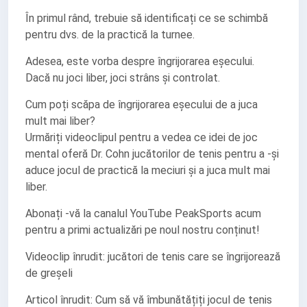
În primul rând, trebuie să identificați ce se schimbă
pentru dvs. de la practică la turnee.
Adesea, este vorba despre îngrijorarea eșecului.
Dacă nu joci liber, joci strâns și controlat.
Cum poți scăpa de îngrijorarea eșecului de a juca
mult mai liber?
Urmăriți videoclipul pentru a vedea ce idei de joc
mental oferă Dr. Cohn jucătorilor de tenis pentru a -și
aduce jocul de practică la meciuri și a juca mult mai
liber.
Abonați -vă la canalul YouTube PeakSports acum
pentru a primi actualizări pe noul nostru conținut!
Videoclip înrudit: jucători de tenis care se îngrijorează
de greșeli
Articol înrudit: Cum să vă îmbunătățiți jocul de tenis