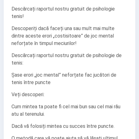
Descărcați raportul nostru gratuit de psihologie
tenis!
Descoperiți dacă faceți una sau mult mai multe
dintre aceste erori „costisitoare” de joc mental
neforțate în timpul meciurilor!
Descărcați raportul nostru gratuit de psihologie de
tenis:
Șase erori „joc mental” neforțate fac jucători de
tenis între puncte
Veți descoperi:
Cum mintea ta poate fi cel mai bun sau cel mai rău
atu al terenului.
Dacă vă folosiți mintea cu succes între puncte.
O metodă care vă poate ajuta să vă lăsați ultimul