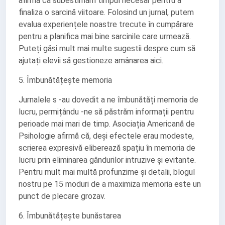
afirmă că subestimăm timpul necesar pentru a
finaliza o sarcină viitoare. Folosind un jurnal, putem
evalua experiențele noastre trecute în cumpărare
pentru a planifica mai bine sarcinile care urmează.
Puteți găsi mult mai multe sugestii despre cum să
ajutați elevii să gestioneze amânarea aici.
5. Îmbunătățește memoria
Jurnalele s -au dovedit a ne îmbunătăți memoria de
lucru, permițându -ne să păstrăm informații pentru
perioade mai mari de timp. Asociația Americană de
Psihologie afirmă că, deși efectele erau modeste,
scrierea expresivă eliberează spațiu în memoria de
lucru prin eliminarea gândurilor intruzive și evitante.
Pentru mult mai multă profunzime și detalii, blogul
nostru pe 15 moduri de a maximiza memoria este un
punct de plecare grozav.
6. Îmbunătățește bunăstarea