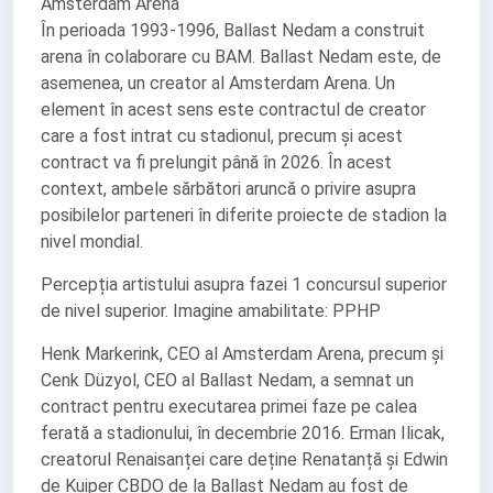
Amsterdam Arena
În perioada 1993-1996, Ballast Nedam a construit
arena în colaborare cu BAM. Ballast Nedam este, de
asemenea, un creator al Amsterdam Arena. Un
element în acest sens este contractul de creator
care a fost intrat cu stadionul, precum și acest
contract va fi prelungit până în 2026. În acest
context, ambele sărbători aruncă o privire asupra
posibilelor parteneri în diferite proiecte de stadion la
nivel mondial.
Percepția artistului asupra fazei 1 concursul superior
de nivel superior. Imagine amabilitate: PPHP
Henk Markerink, CEO al Amsterdam Arena, precum și
Cenk Düzyol, CEO al Ballast Nedam, a semnat un
contract pentru executarea primei faze pe calea
ferată a stadionului, în decembrie 2016. Erman Ilicak,
creatorul Renaisanței care deține Renatanță și Edwin
de Kuiper CBDO de la Ballast Nedam au fost de