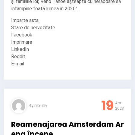
și familiile lor, Reno Tahoe așteaptă cu nerăbdare să
întâmpine toată lumea în 2020”.
Imparte asta:
Stare de nervozitate
Facebook
Imprimare
LinkedIn
Reddit
E-mail
19
Apr
By
mxuhv
2023
Reamenajarea Amsterdam Ar
ena începe