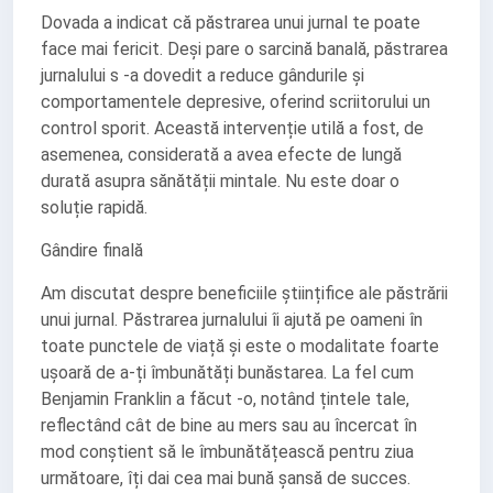
Dovada a indicat că păstrarea unui jurnal te poate
face mai fericit. Deși pare o sarcină banală, păstrarea
jurnalului s -a dovedit a reduce gândurile și
comportamentele depresive, oferind scriitorului un
control sporit. Această intervenție utilă a fost, de
asemenea, considerată a avea efecte de lungă
durată asupra sănătății mintale. Nu este doar o
soluție rapidă.
Gândire finală
Am discutat despre beneficiile științifice ale păstrării
unui jurnal. Păstrarea jurnalului îi ajută pe oameni în
toate punctele de viață și este o modalitate foarte
ușoară de a-ți îmbunătăți bunăstarea. La fel cum
Benjamin Franklin a făcut -o, notând țintele tale,
reflectând cât de bine au mers sau au încercat în
mod conștient să le îmbunătățească pentru ziua
următoare, îți dai cea mai bună șansă de succes.